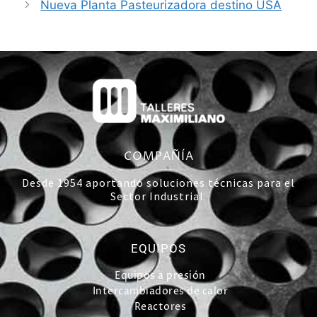
Nueva Planta Pasteurizadora destino USA
COMPAÑÍA
Desde 1954 aportando soluciones técnicas para el
Sector Industrial.
EQUIPOS
Equipos a presión
Intercambiadores de calor
Reactores