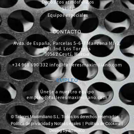
Depósitos atmósfericos
Skids
Equipos especiales
CONTACTO
Avda. de España, Parcelas 5-6-7 Manzana MI-2,
Pol. Ind. Los Torraos
30562 Ceutí, Murcia
+34 968 690 332
info@talleresmaximiliano.com
EMPLEO
Únete a nuestro equipo
empleo@talleresmaximiliano.com
© Talleres Maximiliano S.L. Todos los derechos reservados. |
Política de privacidad y Notas Legales
|
Política de Cookies
|
Desing by arterisco